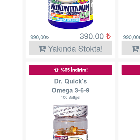
390,00
990,00
990,00
Yakında Stokta!
%65 İndirim!
Dr. Quick's
Omega 3-6-9
100 Softgel