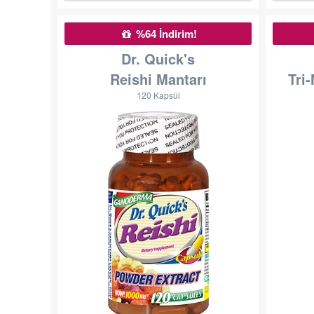
%64 İndirim!
Dr. Quick's
Reishi Mantarı
Tri
120 Kapsül