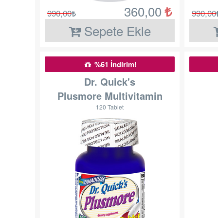
360,00
990,00
990,00
Sepete Ekle
%61 İndirim!
Dr. Quick's
Plusmore Multivitamin
120 Tablet