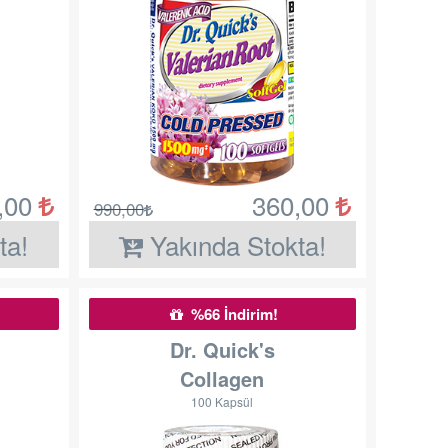
,00
360,00
990,00
ta!
Yakında Stokta!
%66 İndirim!
Dr. Quick's
Collagen
100 Kapsül