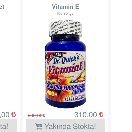
et
Vitamin E
100 Softgel
,00
310,00
900,00
ta!
Yakında Stokta!