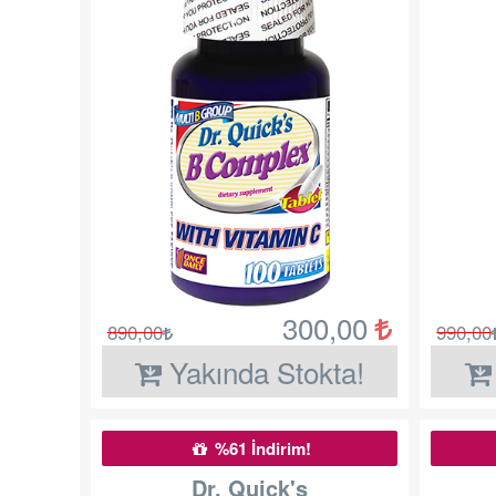
300,00
890,00
990,00
Yakında Stokta!
%61 İndirim!
Dr. Quick's