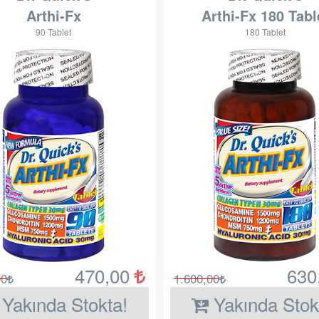
Arthi-Fx
Arthi-Fx 180 Tabl
90 Tablet
180 Tablet
470,00
630
00
1.600,00
Yakında Stokta!
Yakında Stok