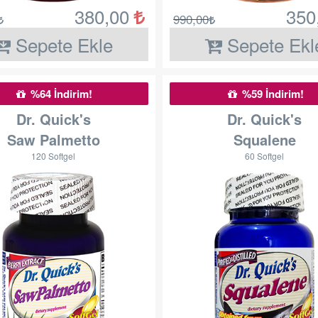
380,00
350
990,00
Sepete Ekle
Sepete Ekl
%64 İndirim!
%59 İndirim!
Dr. Quick's
Dr. Quick's
Saw Palmetto
Squalene
120 Softgel
60 Softgel