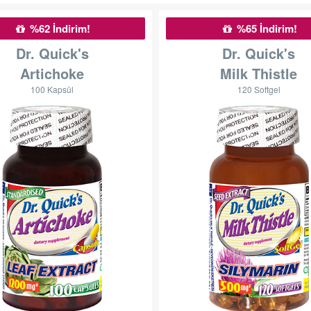
%62 İndirim!
%65 İndirim!
Dr. Quick's
Dr. Quick's
Artichoke
Milk Thistle
100 Kapsül
120 Softgel