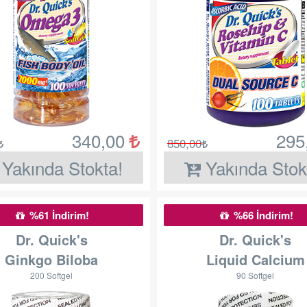
340,00
295
850,00
Yakında Stokta!
Yakında Stok
%61 İndirim!
%66 İndirim!
Dr. Quick's
Dr. Quick's
Ginkgo Biloba
Liquid Calcium
200 Softgel
90 Softgel