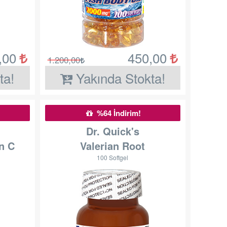
,00
450,00
1.200,00
ta!
Yakında Stokta!
%64 İndirim!
Dr. Quick's
n C
Valerian Root
100 Softgel