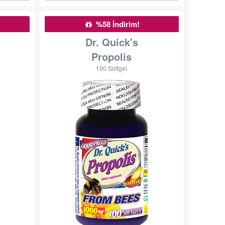
%58 İndirim!
Dr. Quick's
Propolis
100 Softgel