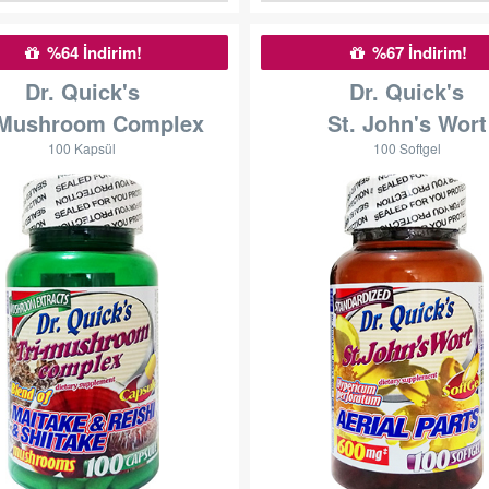
%64 İndirim!
%67 İndirim!
Dr. Quick's
Dr. Quick's
-Mushroom Complex
St. John's Wort
100 Kapsül
100 Softgel