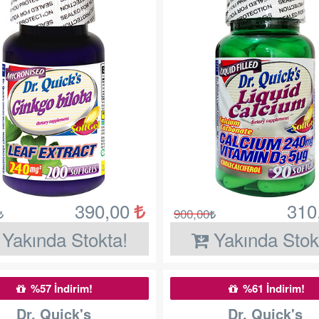
390,00
310
900,00
Yakında Stokta!
Yakında Stok
%57 İndirim!
%61 İndirim!
Dr. Quick's
Dr. Quick's