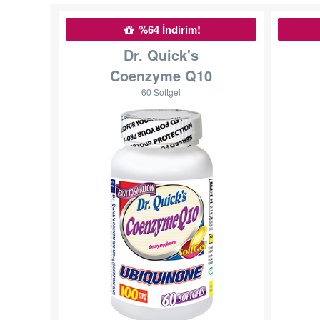
%64 İndirim!
Dr. Quick's
Coenzyme Q10
60 Softgel