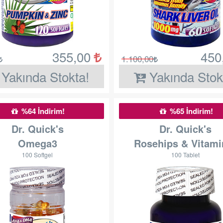
355,00
450
1.100,00
Yakında Stokta!
Yakında Stok
%64 İndirim!
%65 İndirim!
Dr. Quick's
Dr. Quick's
Omega3
Rosehips & Vitami
100 Softgel
100 Tablet