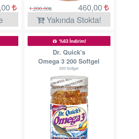
,00
460,00
1.200,00
e
Yakında Stokta!
%63 İndirim!
Dr. Quick's
Omega 3 200 Softgel
200 Softgel