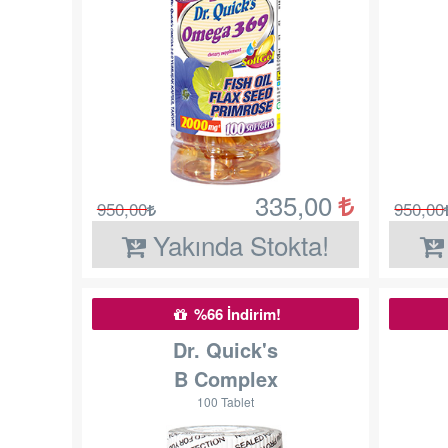
335,00
950,00
950,00
Yakında Stokta!
%66 İndirim!
Dr. Quick's
B Complex
100 Tablet