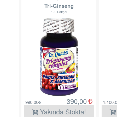
Tri-Ginseng
100 Softgel
390,00
990,00
1.100,
Yakında Stokta!